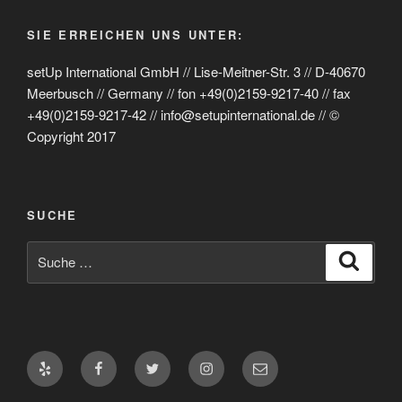
SIE ERREICHEN UNS UNTER:
setUp International GmbH // Lise-Meitner-Str. 3 // D-40670
Meerbusch // Germany // fon +49(0)2159-9217-40 // fax
+49(0)2159-9217-42 // info@setupinternational.de // ©
Copyright 2017
SUCHE
Suche
Suche
nach:
Yelp
Facebook
Twitter
Instagram
E-
Mail